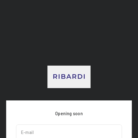
Passer au contenu
RIBARDI
Opening soon
E-mail