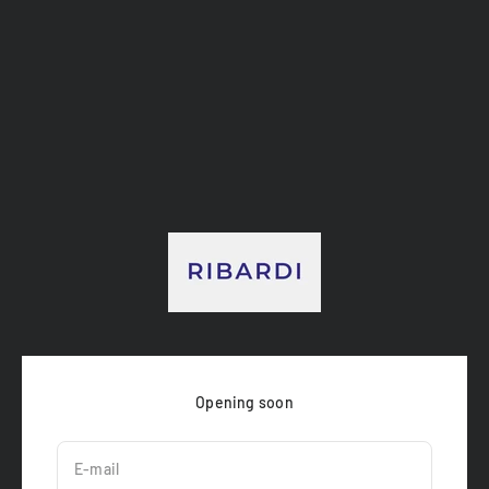
Passer au contenu
RIBARDI
Opening soon
E-mail